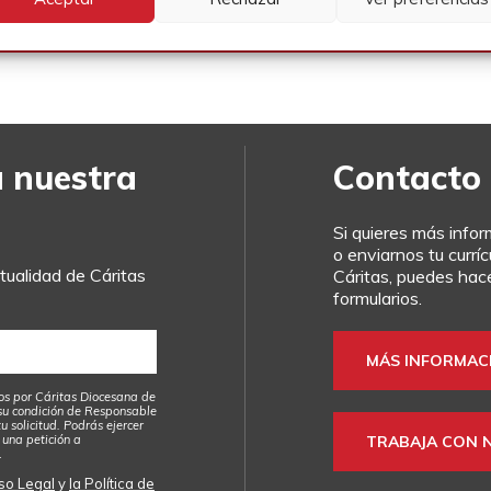
a nuestra
Contacto
Si quieres más info
o enviarnos tu currí
ualidad de Cáritas
Cáritas, puedes hace
formularios.
MÁS INFORMAC
os por Cáritas Diocesana de
su condición de Responsable
u solicitud. Podrás ejercer
 una petición a
TRABAJA CON 
.
so Legal
y
la Política de