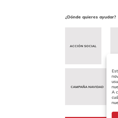
¿Dónde quieres ayudar?
ACCIÓN SOCIAL
Est
nav
usu
nu
CAMPAÑA NAVIDAD
A c
cuá
nue